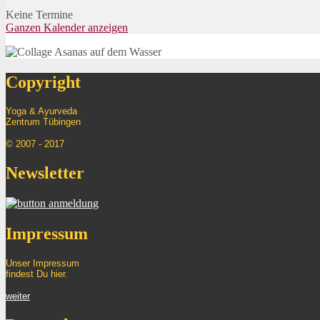
Keine Termine
Ganzen Kalender anzeigen
Copyright
Yoga & Ayurveda
Zentrum
Tübingen
© 2007 - 2017
Newsletter
Impressum
Unser Impressum
findest Du hier.
weiter