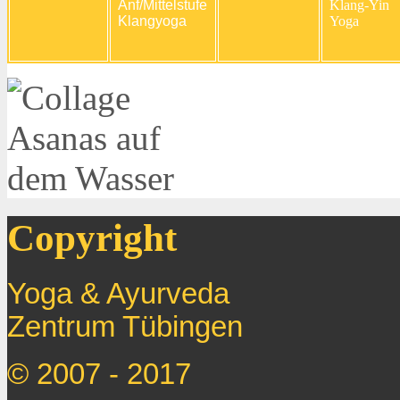
Anf/Mittelstufe
Klang-Yin
Klangyoga
Yoga
Copyright
Yoga & Ayurveda
Zentrum
Tübingen
© 2007 - 2017