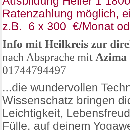
Ausbildung Heiler 1 1
800
Ratenzahlung möglich, e
z.B. 6 x 300 €/Monat od
Info mit Heilkreis zur di
nach Absprache mit
Azima 
01744794497
...die wundervollen Tech
Wissenschatz bringen dic
Leichtigkeit, Lebensfreud
Fülle, auf deinem Yogaw