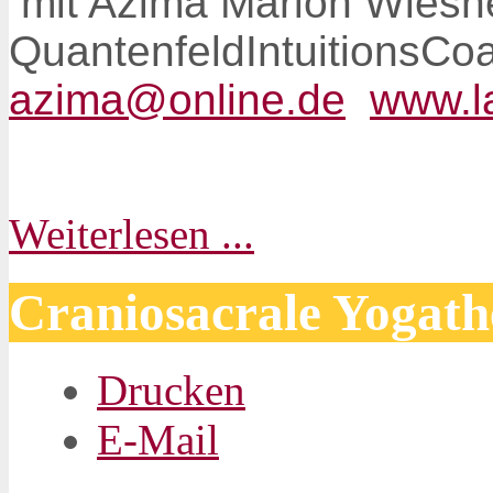
mit Azima Marion Wiesne
QuantenfeldIntuitionsC
azima@online.de
www.l
Weiterlesen ...
Craniosacrale Yogath
Drucken
E-Mail